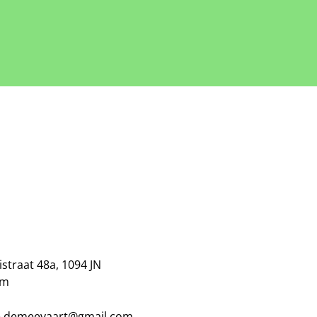
istraat 48a, 1094 JN
am
fe.demeevaart@gmail.com